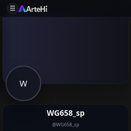
☰
W
WG658_sp
@WG658_sp