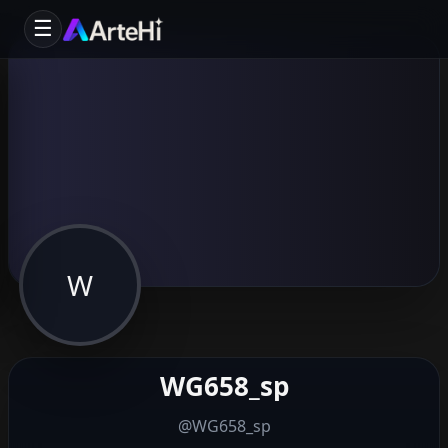
☰
W
WG658_sp
@WG658_sp