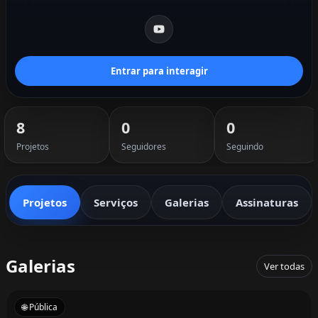
Entrar para interagir
8
0
0
Projetos
Seguidores
Seguindo
Projetos
Serviços
Galerias
Assinaturas
Galerias
Ver todas
🌐 Pública